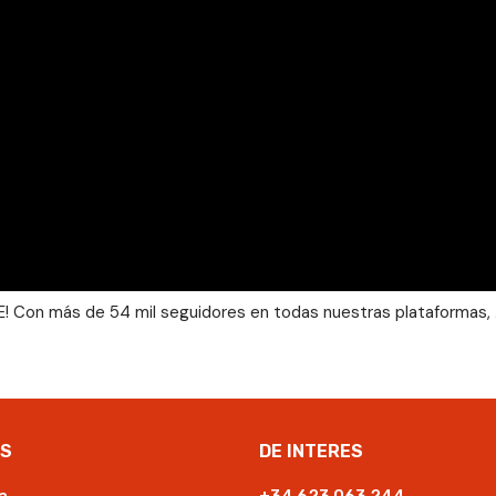
E! Con más de 54 mil seguidores en todas nuestras plataformas,
AS
DE INTERES