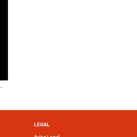
 …
LEGAL