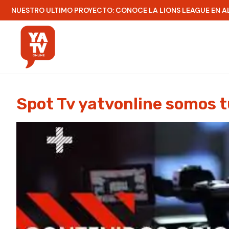
NUESTRO ULTIMO PROYECTO: CONOCE LA LIONS LEAGUE EN A
Spot Tv yatvonline somos tu