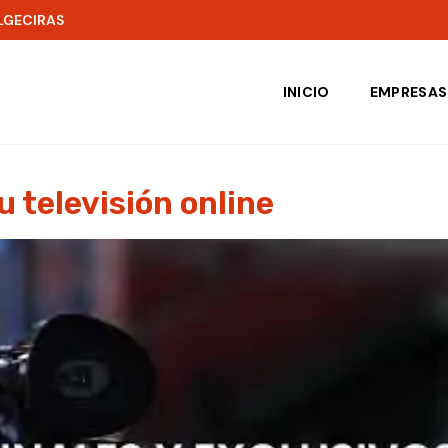
LGECIRAS
INICIO
EMPRESAS
 televisión online