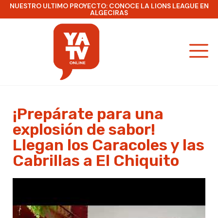
NUESTRO ULTIMO PROYECTO: CONOCE LA LIONS LEAGUE EN
ALGECIRAS
¡Prepárate para una
explosión de sabor!
Llegan los Caracoles y las
Cabrillas a El Chiquito