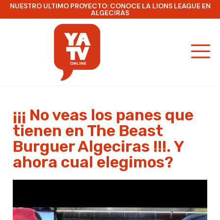
NUESTRO ULTIMO PROYECTO: CONOCE LA LIONS LEAGUE EN
ALGECIRAS
¡¡¡ No veas los panes que
tienen en The Beast
Burguer Algeciras !!!. Y
ahora cual elegimos?