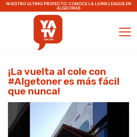
NUESTRO ULTIMO PROYECTO: CONOCE LA LIONS LEAGUE EN
ALGECIRAS
¡La vuelta al cole con
#Algetoner es más fácil
que nunca!