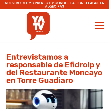
NUESTRO ULTIMO PROYECTO: CONOCE LA LIONS LEAGUE EN
ALGECIRAS
Entrevistamos a
responsable de Efidroip y
del Restaurante Moncayo
en Torre Guadiaro