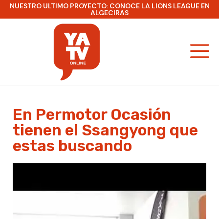
NUESTRO ULTIMO PROYECTO: CONOCE LA LIONS LEAGUE EN
ALGECIRAS
En Permotor Ocasión
tienen el Ssangyong que
estas buscando