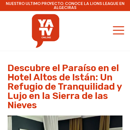
NUESTRO ULTIMO PROYECTO: CONOCE LA LIONS LEAGUE EN
ALGECIRAS
Descubre el Paraíso en el
Hotel Altos de Istán: Un
Refugio de Tranquilidad y
Lujo en la Sierra de las
Nieves