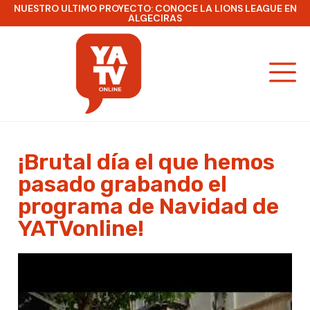
NUESTRO ULTIMO PROYECTO: CONOCE LA LIONS LEAGUE EN
ALGECIRAS
¡Brutal día el que hemos
pasado grabando el
programa de Navidad de
YATVonline!