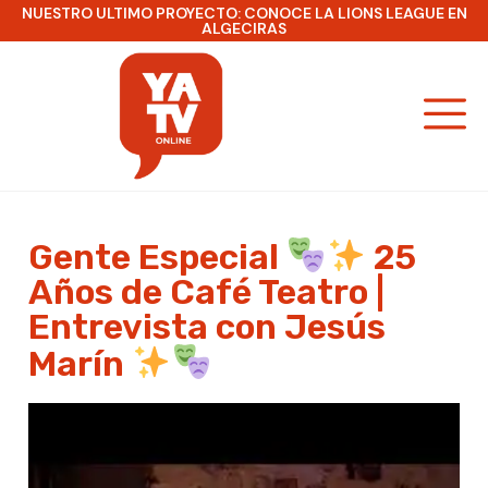
NUESTRO ULTIMO PROYECTO: CONOCE LA LIONS LEAGUE EN
ALGECIRAS
Gente Especial
25
Años de Café Teatro |
Entrevista con Jesús
Marín